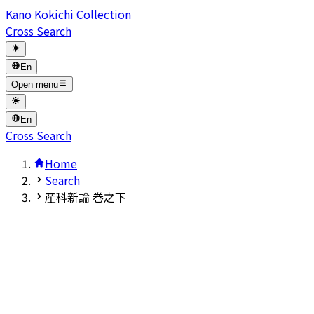
Kano Kokichi Collection
Cross Search
En
Open menu
En
Cross Search
Home
Search
産科新論 巻之下