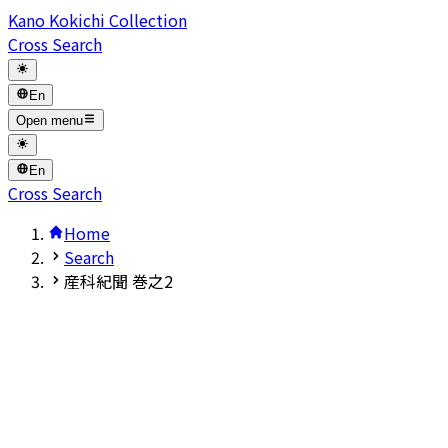
Kano Kokichi Collection
Cross Search
En
Open menu
En
Cross Search
Home
Search
産科紀聞 巻之2