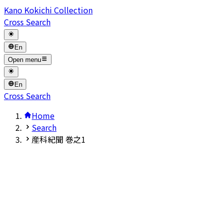
Kano Kokichi Collection
Cross Search
En
Open menu
En
Cross Search
Home
Search
産科紀聞 巻之1