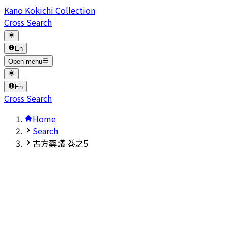
Kano Kokichi Collection
Cross Search
En
Open menu
En
Cross Search
Home
Search
古方藥議 巻之5