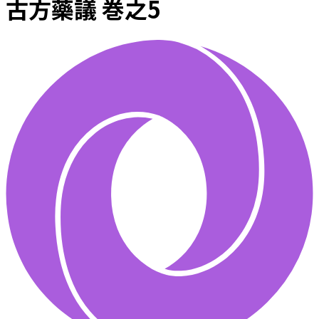
古方藥議 巻之5