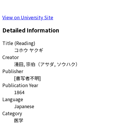
View on University Site
Detailed Information
Title (Reading)
コホウ ヤクギ
Creator
淺田, 宗伯
（
アサダ, ソウハク
）
Publisher
[書写者不明]
Publication Year
1864
Language
Japanese
Category
医学