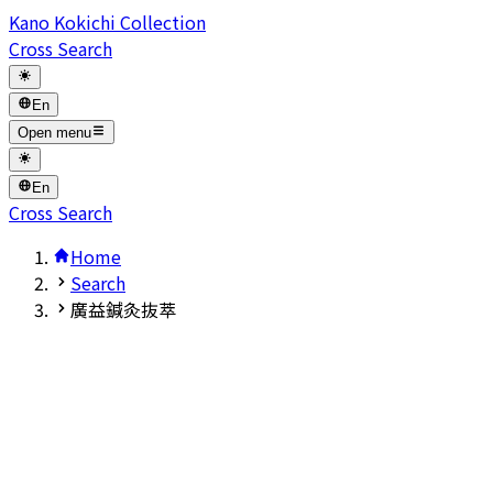
Kano Kokichi Collection
Cross Search
En
Open menu
En
Cross Search
Home
Search
廣益鍼灸抜萃