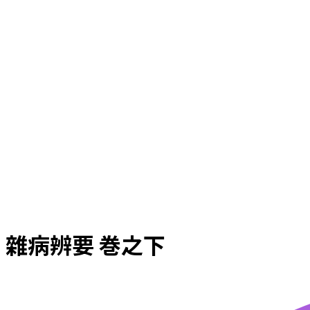
雜病辨要 巻之下