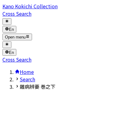
Kano Kokichi Collection
Cross Search
En
Open menu
En
Cross Search
Home
Search
雜病辨要 巻之下