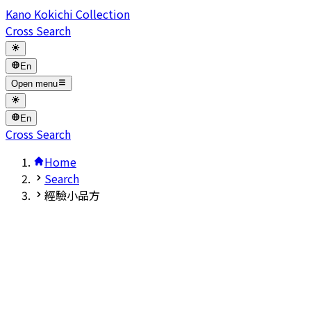
Kano Kokichi Collection
Cross Search
En
Open menu
En
Cross Search
Home
Search
經驗小品方