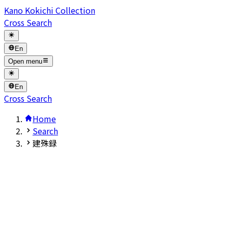
Kano Kokichi Collection
Cross Search
En
Open menu
En
Cross Search
Home
Search
建殊録