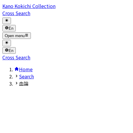
Kano Kokichi Collection
Cross Search
En
Open menu
En
Cross Search
Home
Search
血論