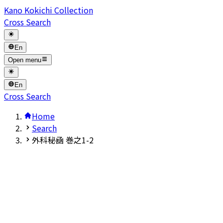
Kano Kokichi Collection
Cross Search
En
Open menu
En
Cross Search
Home
Search
外科秘凾 巻之1-2