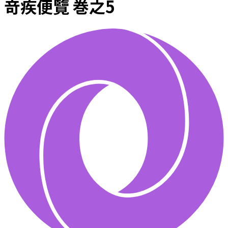
竒疾便覽 巻之5