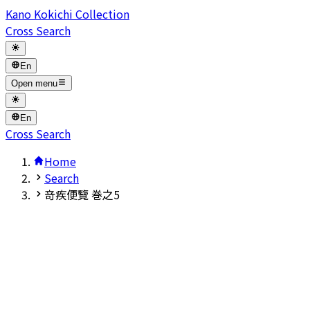
Kano Kokichi Collection
Cross Search
En
Open menu
En
Cross Search
Home
Search
竒疾便覽 巻之5