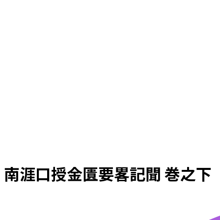
南涯口授金匱要畧記聞 巻之下