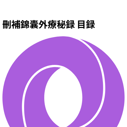
刪補錦囊外療秘録 目録