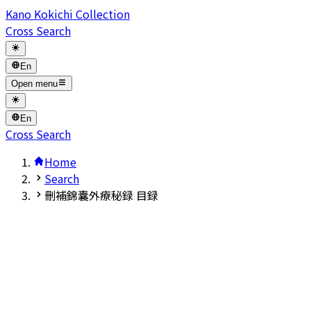
Kano Kokichi Collection
Cross Search
En
Open menu
En
Cross Search
Home
Search
刪補錦囊外療秘録 目録