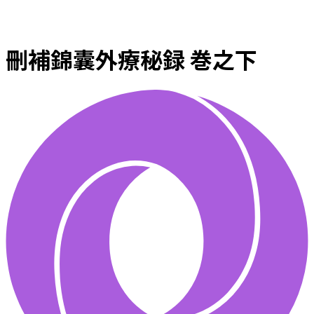
刪補錦囊外療秘録 巻之下