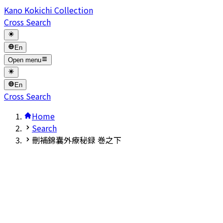
Kano Kokichi Collection
Cross Search
En
Open menu
En
Cross Search
Home
Search
刪補錦囊外療秘録 巻之下