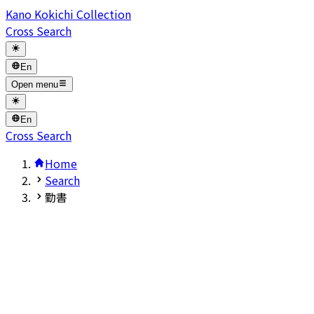
Kano Kokichi Collection
Cross Search
En
Open menu
En
Cross Search
Home
Search
勤書