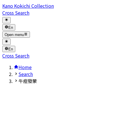
Kano Kokichi Collection
Cross Search
En
Open menu
En
Cross Search
Home
Search
牛痘發蒙