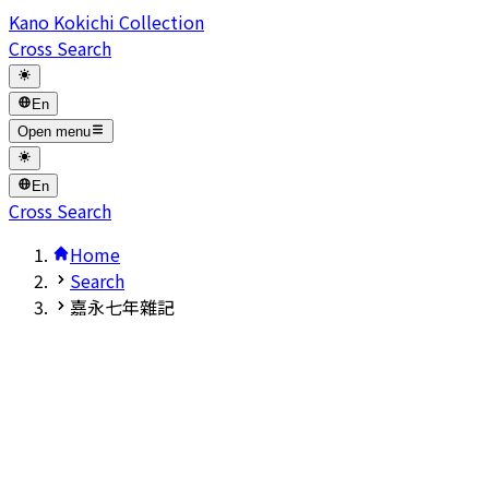
Kano Kokichi Collection
Cross Search
En
Open menu
En
Cross Search
Home
Search
嘉永七年雜記