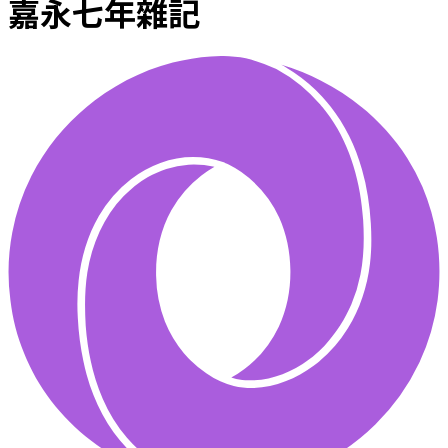
嘉永七年雜記