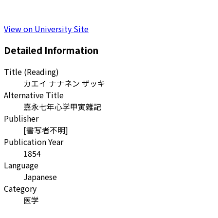
View on University Site
Detailed Information
Title (Reading)
カエイ ナナネン ザッキ
Alternative Title
嘉永七年心学甲寅雜記
Publisher
[書写者不明]
Publication Year
1854
Language
Japanese
Category
医学