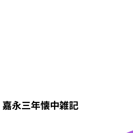
嘉永三年懐中雑記