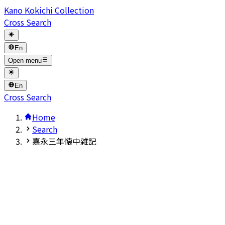
Kano Kokichi Collection
Cross Search
En
Open menu
En
Cross Search
Home
Search
嘉永三年懐中雑記