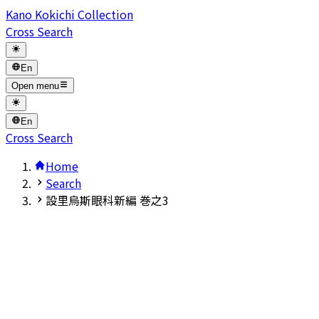
Kano Kokichi Collection
Cross Search
En
Open menu
En
Cross Search
Home
Search
設里烏斯眼科新編 巻之3