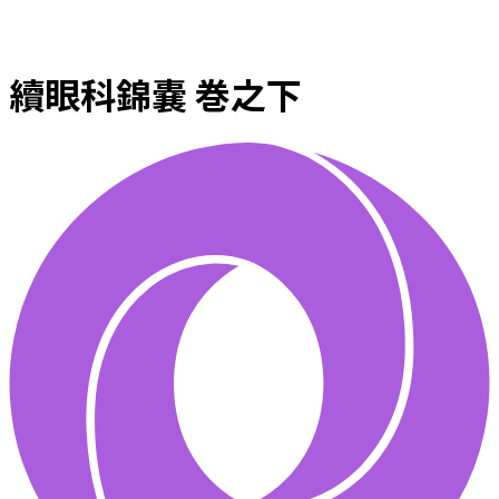
續眼科錦嚢 巻之下