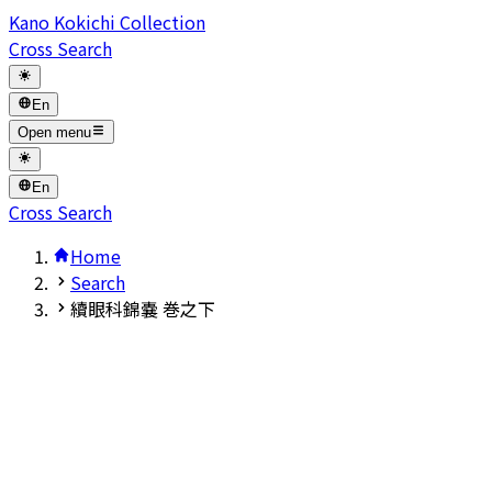
Kano Kokichi Collection
Cross Search
En
Open menu
En
Cross Search
Home
Search
續眼科錦嚢 巻之下