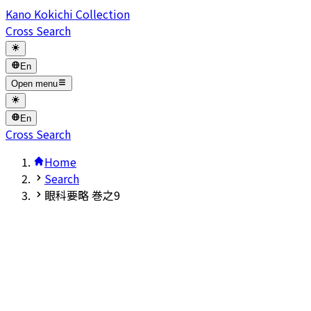
Kano Kokichi Collection
Cross Search
En
Open menu
En
Cross Search
Home
Search
眼科要略 巻之9