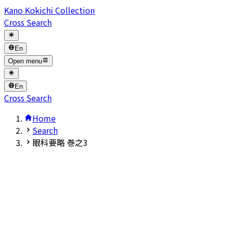
Kano Kokichi Collection
Cross Search
En
Open menu
En
Cross Search
Home
Search
眼科要略 巻之3