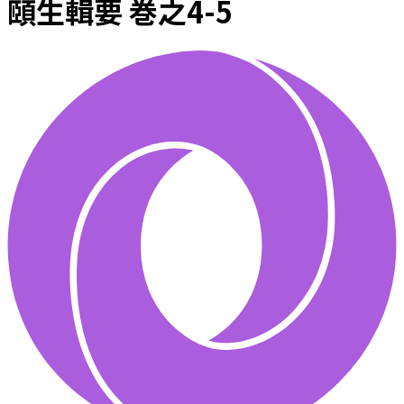
頤生輯要 巻之4-5