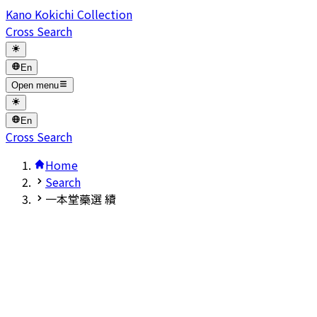
Kano Kokichi Collection
Cross Search
En
Open menu
En
Cross Search
Home
Search
一本堂藥選 續