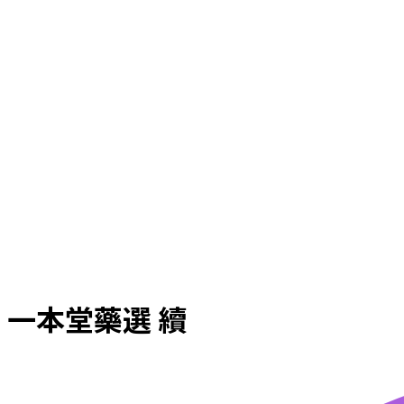
一本堂藥選 續