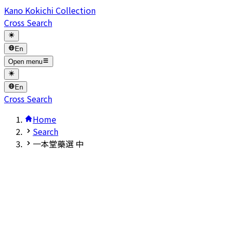
Kano Kokichi Collection
Cross Search
En
Open menu
En
Cross Search
Home
Search
一本堂藥選 中