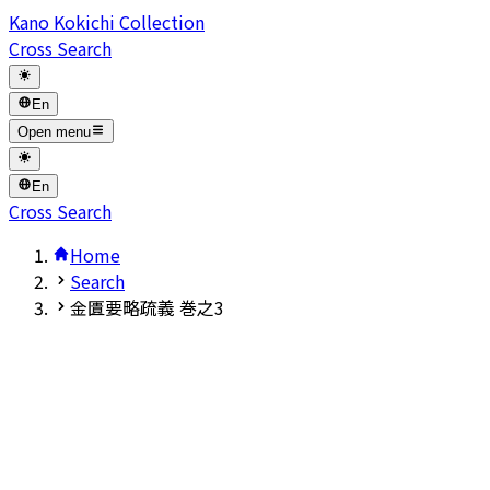
Kano Kokichi Collection
Cross Search
En
Open menu
En
Cross Search
Home
Search
金匱要略疏義 巻之3