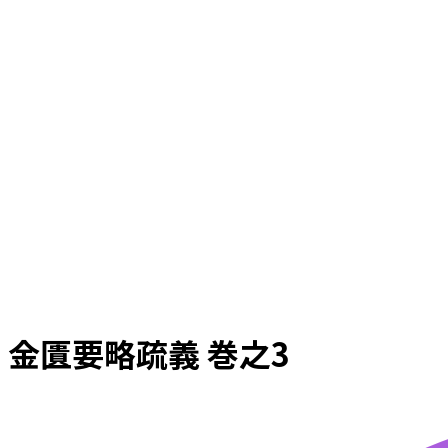
金匱要略疏義 巻之3