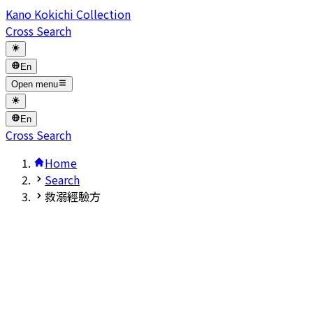
Kano Kokichi Collection
Cross Search
En
Open menu
En
Cross Search
Home
Search
救溺經驗方