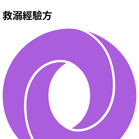
救溺經驗方