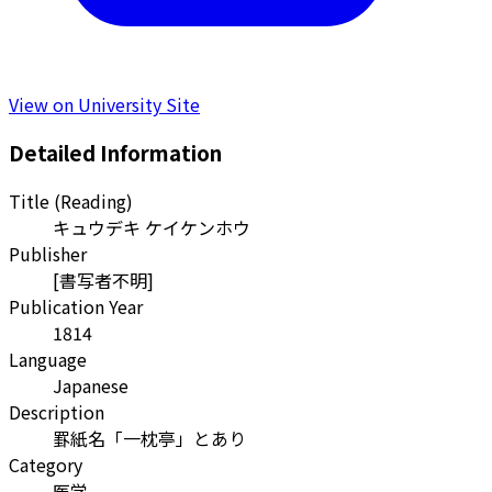
View on University Site
Detailed Information
Title (Reading)
キュウデキ ケイケンホウ
Publisher
[書写者不明]
Publication Year
1814
Language
Japanese
Description
罫紙名「一枕亭」とあり
Category
医学