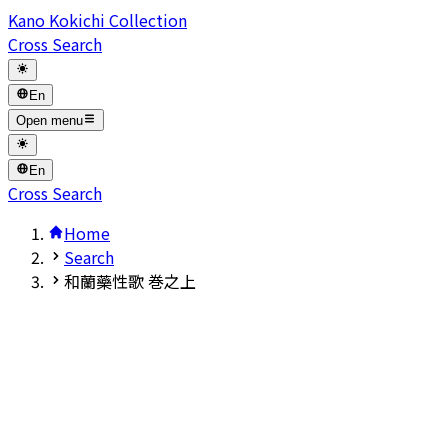
Kano Kokichi Collection
Cross Search
En
Open menu
En
Cross Search
Home
Search
和蘭藥性歌 巻之上