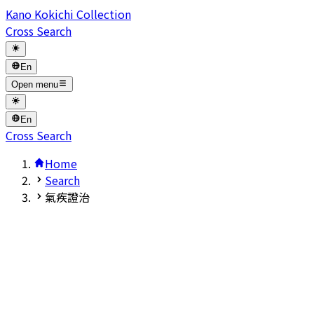
Kano Kokichi Collection
Cross Search
En
Open menu
En
Cross Search
Home
Search
氣疾證治