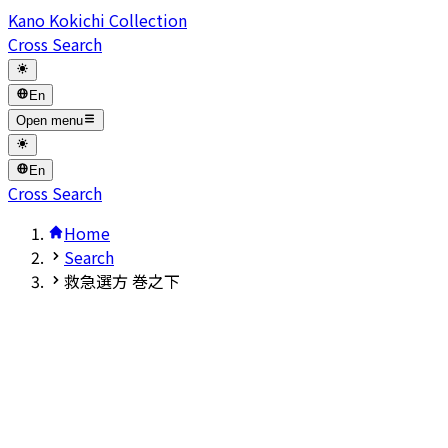
Kano Kokichi Collection
Cross Search
En
Open menu
En
Cross Search
Home
Search
救急選方 巻之下