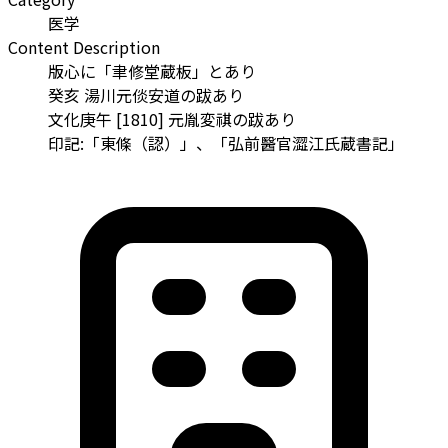
医学
Content Description
版心に「聿修堂蔵板」とあり
癸亥 湯川元倓安道の跋あり
文化庚午 [1810] 元胤変祺の跋あり
印記:「東條（認）」、「弘前醫官澀江氏蔵書記」