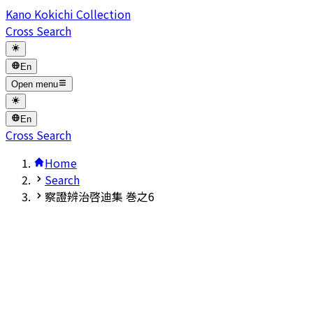
Kano Kokichi Collection
Cross Search
En
Open menu
En
Cross Search
Home
Search
察證辨治啓迪集 巻之6