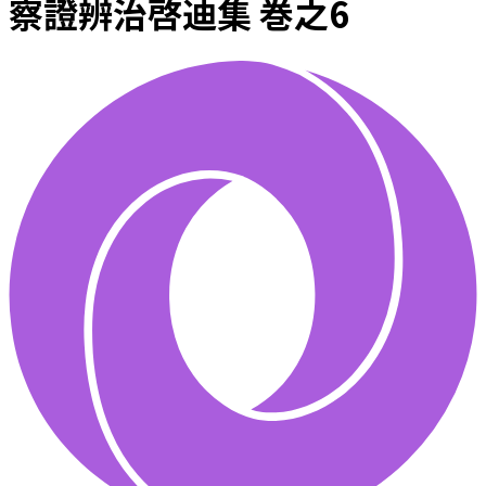
察證辨治啓迪集 巻之6