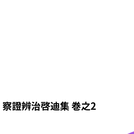
察證辨治啓迪集 巻之2