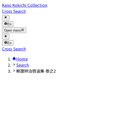
Kano Kokichi Collection
Cross Search
En
Open menu
En
Cross Search
Home
Search
察證辨治啓迪集 巻之2