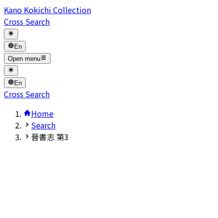
Kano Kokichi Collection
Cross Search
En
Open menu
En
Cross Search
Home
Search
晉書志 第3