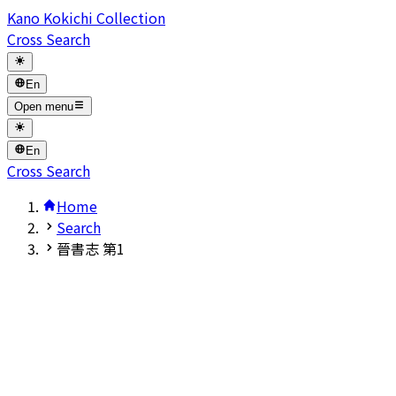
Kano Kokichi Collection
Cross Search
En
Open menu
En
Cross Search
Home
Search
晉書志 第1