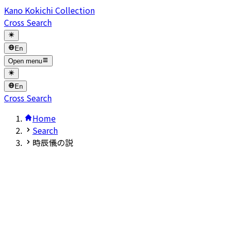
Kano Kokichi Collection
Cross Search
En
Open menu
En
Cross Search
Home
Search
時辰儀の説