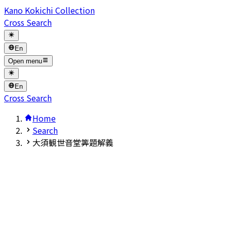
Kano Kokichi Collection
Cross Search
En
Open menu
En
Cross Search
Home
Search
大須観世音堂筭題解義