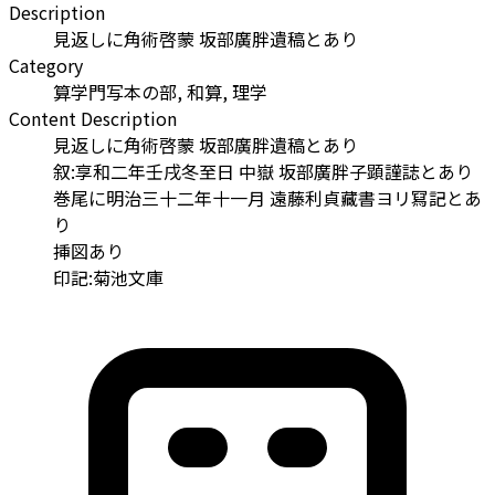
Description
見返しに角術啓蒙 坂部廣胖遺稿とあり
Category
算学門写本の部, 和算, 理学
Content Description
見返しに角術啓蒙 坂部廣胖遺稿とあり
叙:享和二年壬戌冬至日 中嶽 坂部廣胖子顕謹誌とあり
巻尾に明治三十二年十一月 遠藤利貞藏書ヨリ冩記とあ
り
挿図あり
印記:菊池文庫