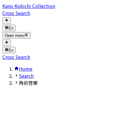
Kano Kokichi Collection
Cross Search
En
Open menu
En
Cross Search
Home
Search
角術啓蒙