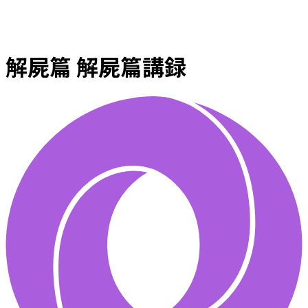
解屍篇 解屍篇講録