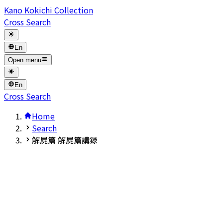
Kano Kokichi Collection
Cross Search
En
Open menu
En
Cross Search
Home
Search
解屍篇 解屍篇講録