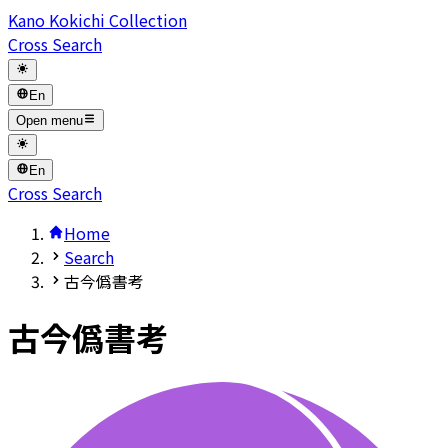
Kano Kokichi Collection
Cross Search
En
Open menu
En
Cross Search
Home
Search
古今僞書考
古今僞書考