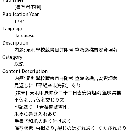
[書写者不明]
Publication Year
1784
Language
Japanese
Description
内題: 足利學校蔵書目并附考 篁墩逸樵吉安資坦著
Category
総記
Content Description
内題: 足利學校蔵書目并附考 篁墩逸樵吉安資坦著
見返しに「平維章東海談」あり
[跋末]: 天明甲辰仲秋二十二日吉安資坦識 篁墩寓樓
平仮名, 片仮名交じり文
印記あり:「青藜閣蔵書印」
朱墨の書き入れあり
手書き和紙の貼り付けあり
保存状態: 虫損あり, 綴じのはずれあり, くたびれあり