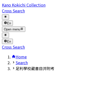
Kano Kokichi Collection
Cross Search
En
Open menu
En
Cross Search
Home
Search
足利學校蔵書目并附考