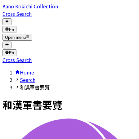
Kano Kokichi Collection
Cross Search
En
Open menu
En
Cross Search
Home
Search
和漢軍書要覽
和漢軍書要覽