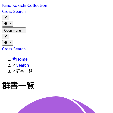
Kano Kokichi Collection
Cross Search
En
Open menu
En
Cross Search
Home
Search
群書一覽
群書一覽