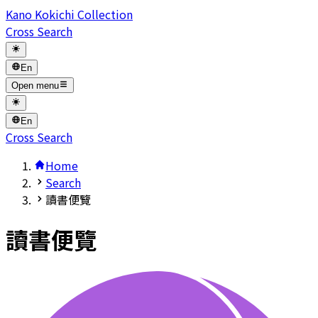
Kano Kokichi Collection
Cross Search
En
Open menu
En
Cross Search
Home
Search
讀書便覽
讀書便覽