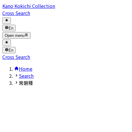
Kano Kokichi Collection
Cross Search
En
Open menu
En
Cross Search
Home
Search
常磐種