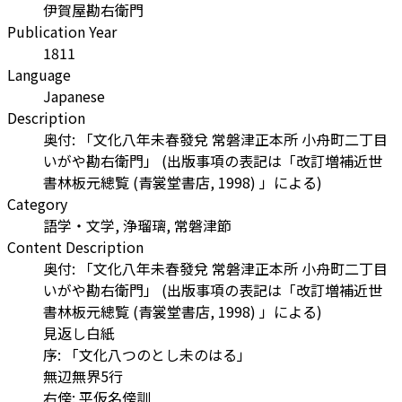
伊賀屋勘右衛門
Publication Year
1811
Language
Japanese
Description
奥付: 「文化八年未春發兌 常磐津正本所 小舟町二丁目
いがや勘右衛門」 (出版事項の表記は「改訂増補近世
書林板元總覧 (青裳堂書店, 1998) 」による)
Category
語学・文学, 浄瑠璃, 常磐津節
Content Description
奥付: 「文化八年未春發兌 常磐津正本所 小舟町二丁目
いがや勘右衛門」 (出版事項の表記は「改訂増補近世
書林板元總覧 (青裳堂書店, 1998) 」による)
見返し白紙
序: 「文化八つのとし未のはる」
無辺無界5行
右傍: 平仮名傍訓