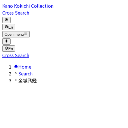
Kano Kokichi Collection
Cross Search
En
Open menu
En
Cross Search
Home
Search
金城武鑑