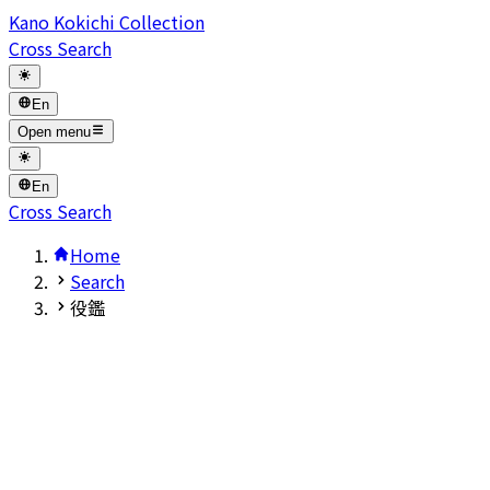
Kano Kokichi Collection
Cross Search
En
Open menu
En
Cross Search
Home
Search
役鑑