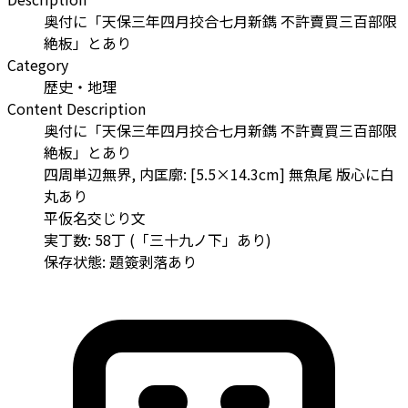
奥付に「天保三年四月挍合七月新鐫 不許賣買三百部限
絶板」とあり
Category
歴史・地理
Content Description
奥付に「天保三年四月挍合七月新鐫 不許賣買三百部限
絶板」とあり
四周単辺無界, 内匡廓: [5.5×14.3cm] 無魚尾 版心に白
丸あり
平仮名交じり文
実丁数: 58丁 (「三十九ノ下」あり)
保存状態: 題簽剥落あり