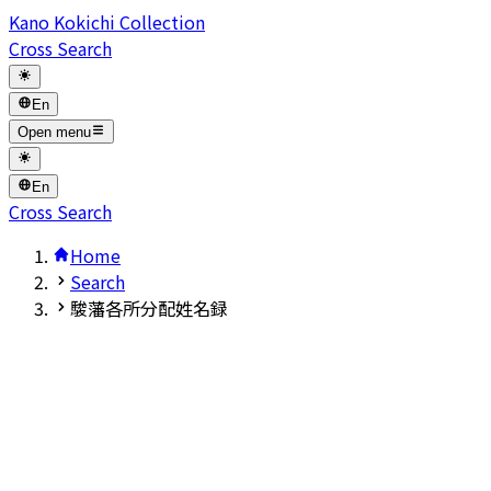
Kano Kokichi Collection
Cross Search
En
Open menu
En
Cross Search
Home
Search
駿藩各所分配姓名録