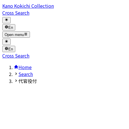
Kano Kokichi Collection
Cross Search
En
Open menu
En
Cross Search
Home
Search
代官役付