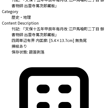
書物師 出雲寺萬次郎藏板」
Category
歴史・地理
Content Description
刊記: 「天保十五年甲辰年毎月改 江戸馬喰町二丁目 御
書物師 出雲寺萬次郎藏板」
四周単辺有界 内匡廓: [5.4×13.7cm] 無魚尾
挿絵あり
保存状態: 題簽剥落