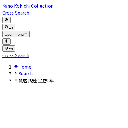
Kano Kokichi Collection
Cross Search
En
Open menu
En
Cross Search
Home
Search
寶暦武鑑 宝暦2年