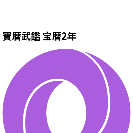
寶暦武鑑 宝暦2年