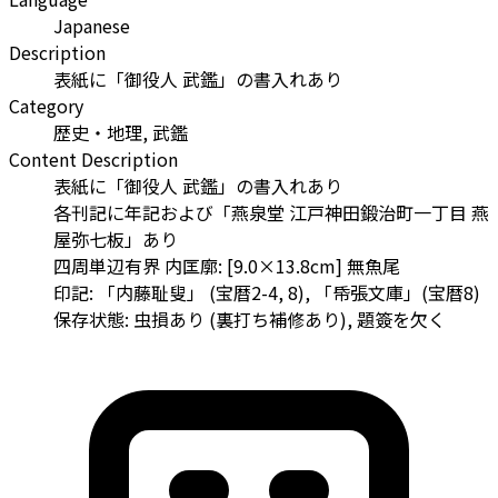
Japanese
Description
表紙に「御役人 武鑑」の書入れあり
Category
歴史・地理, 武鑑
Content Description
表紙に「御役人 武鑑」の書入れあり
各刊記に年記および「燕泉堂 江戸神田鍛治町一丁目 燕
屋弥七板」あり
四周単辺有界 内匡廓: [9.0×13.8cm] 無魚尾
印記: 「内藤耻叟」 (宝暦2-4, 8), 「帋張文庫」(宝暦8)
保存状態: 虫損あり (裏打ち補修あり), 題簽を欠く