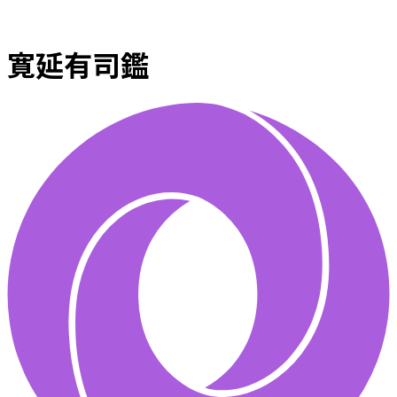
寛延有司鑑