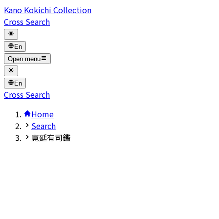
Kano Kokichi Collection
Cross Search
En
Open menu
En
Cross Search
Home
Search
寛延有司鑑