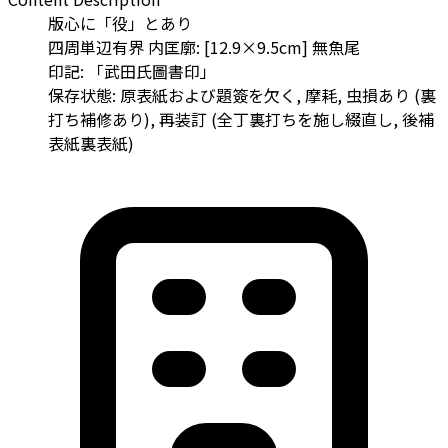
版心に「役」とあり
四周単辺有界 内匡廓: [12.9×9.5cm] 無魚尾
印記: 「武田氏圖書印」
保存状態: 原表紙および題簽を欠く, 摩耗, 虫損あり (裏
打ち補修あり), 再装訂 (全丁裏打ちを施し綴直し, 後補
表紙裏表紙)